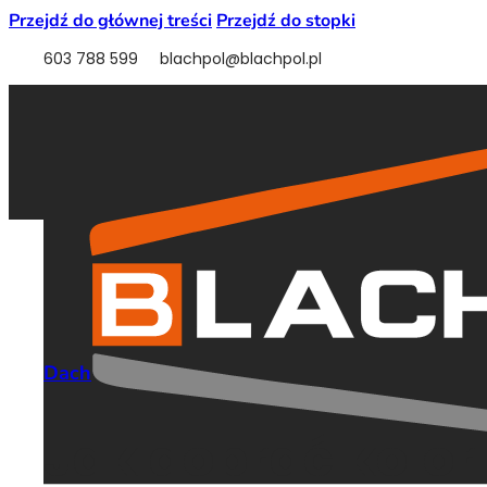
Przejdź do głównej treści
Przejdź do stopki
603 788 599
blachpol@blachpol.pl
Dach
Jak dobrać kolo