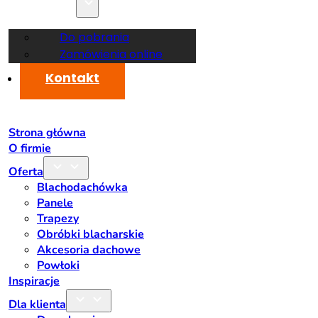
Dla klienta
Do pobrania
Zamówienia online
Blog
Kontakt
Strona główna
O firmie
Oferta
Blachodachówka
Panele
Trapezy
Obróbki blacharskie
Akcesoria dachowe
Powłoki
Inspiracje
Dla klienta