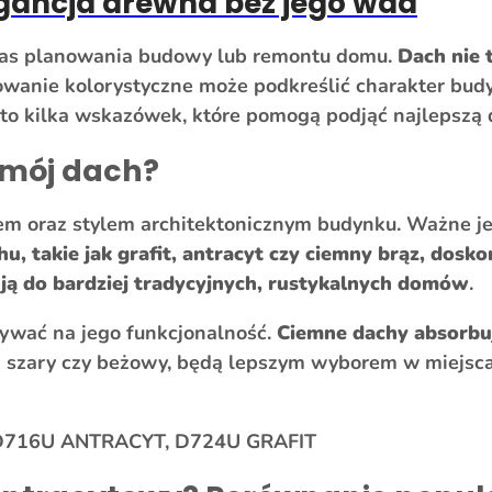
gancja drewna bez jego wad
zas planowania budowy lub remontu domu.
Dach nie 
nie kolorystyczne może podkreślić charakter budyn
to kilka wskazówek, które pomogą podjąć najlepszą 
 mój dach?
 oraz stylem architektonicznym budynku. Ważne jest
u, takie jak grafit, antracyt czy ciemny brąz, dos
asują do bardziej tradycyjnych, rustykalnych domów
.
ywać na jego funkcjonalność.
Ciemne dachy absorbuj
jak szary czy beżowy, będą lepszym wyborem w miejsc