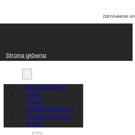
Zamówienia on
Strona główna
O firmie
Oferta
Blachodachówka
Panele
Trapezy
Obróbki blacharskie
Akcesoria dachowe
Powłoki
Inspiracje