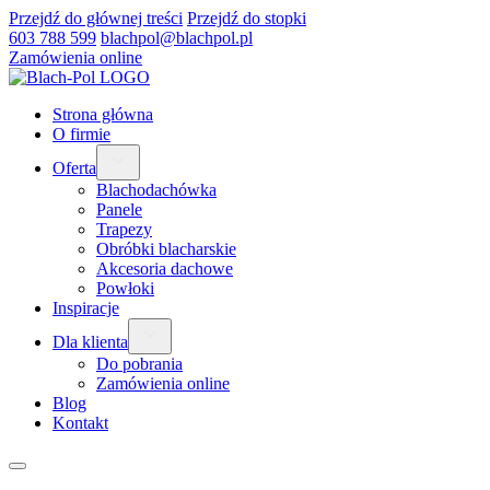
Przejdź do głównej treści
Przejdź do stopki
603 788 599
blachpol@blachpol.pl
Zamówienia online
Strona główna
O firmie
Oferta
Blachodachówka
Panele
Trapezy
Obróbki blacharskie
Akcesoria dachowe
Powłoki
Inspiracje
Dla klienta
Do pobrania
Zamówienia online
Blog
Kontakt