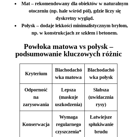
Mat
– rekomendowany dla obiektów w naturalnym
otoczeniu (np. hale wśród pól), gdzie liczy się
dyskretny wygląd.
Połysk
– dodaje lekkości minimalistycznym bryłom,
np. w konstrukcjach ze szkłem i betonem.
Powłoka matowa vs połysk –
podsumowanie kluczowych różnic
Blachodachó
Blachodachó
Kryterium
wka matowa
wka połysk
Odporność
Lepsza
Słabsza
na
(maskuje
(uwidacznia
zarysowania
uszkodzenia)
rysy)
Wymaga
Łatwiejsze
Konserwacja
regularnego
spłukiwanie
czyszczenia*
brudu