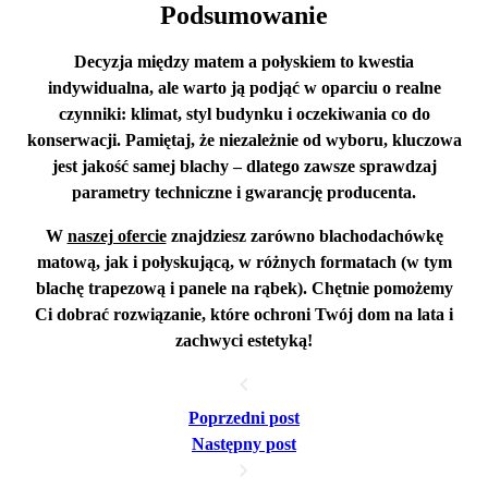
Podsumowanie
Decyzja między matem a połyskiem to kwestia
indywidualna
, ale warto ją podjąć w oparciu o realne
czynniki:
klimat
,
styl budynku
i
oczekiwania co do
konserwacji
. Pamiętaj, że niezależnie od wyboru,
kluczowa
jest jakość samej blachy
– dlatego zawsze sprawdzaj
parametry techniczne i gwarancję producenta.
W
naszej ofercie
znajdziesz zarówno
blachodachówkę
matową
, jak i
połyskującą
, w różnych formatach (w tym
blachę trapezową i panele na rąbek). Chętnie pomożemy
Ci dobrać rozwiązanie, które ochroni Twój dom na lata i
zachwyci estetyką!
Poprzedni post
Następny post