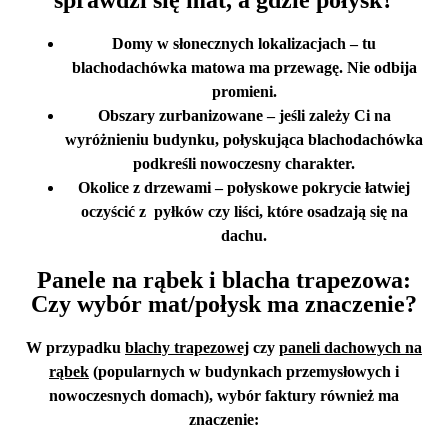
sprawdzi się mat, a gdzie połysk?
Domy w słonecznych lokalizacjach
– tu
blachodachówka matowa ma przewagę. Nie odbija
promieni.
Obszary zurbanizowane
– jeśli zależy Ci na
wyróżnieniu budynku, połyskująca blachodachówka
podkreśli nowoczesny charakter.
Okolice z drzewami
– połyskowe pokrycie łatwiej
oczyścić z pyłków czy liści, które osadzają się na
dachu.
Panele na rąbek i blacha trapezowa:
Czy wybór mat/połysk ma znaczenie?
W przypadku
blachy trapezowej
czy
paneli dachowych na
rąbek
(popularnych w budynkach przemysłowych i
nowoczesnych domach), wybór faktury również ma
znaczenie: