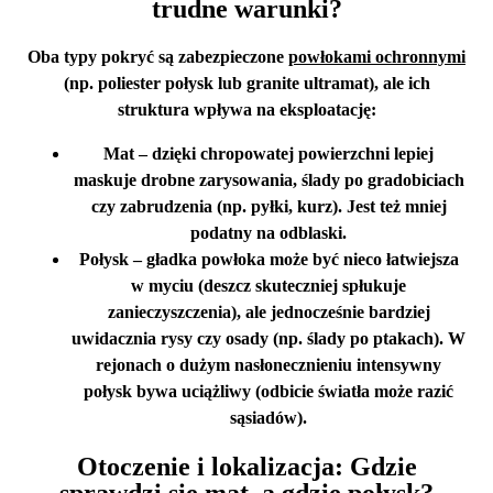
trudne warunki?
Oba typy pokryć są zabezpieczone
powłokami ochronnymi
(np. poliester połysk lub granite ultramat), ale ich
struktura wpływa na eksploatację:
Mat
– dzięki chropowatej powierzchni lepiej
maskuje drobne zarysowania, ślady po gradobiciach
czy zabrudzenia (np. pyłki, kurz). Jest też mniej
podatny na odblaski.
Połysk
– gładka powłoka może być nieco łatwiejsza
w myciu (deszcz skuteczniej spłukuje
zanieczyszczenia), ale jednocześnie bardziej
uwidacznia rysy czy osady (np. ślady po ptakach). W
rejonach o dużym nasłonecznieniu intensywny
połysk bywa uciążliwy (odbicie światła może razić
sąsiadów).
Otoczenie i lokalizacja: Gdzie