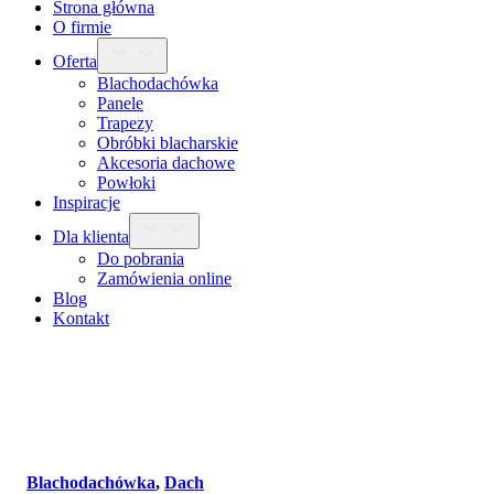
Strona główna
O firmie
Oferta
Blachodachówka
Panele
Trapezy
Obróbki blacharskie
Akcesoria dachowe
Powłoki
Inspiracje
Dla klienta
Do pobrania
Zamówienia online
Blog
Kontakt
Blachodachówka
,
Dach