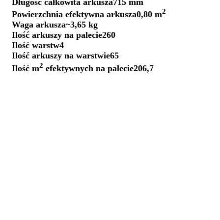
Długość całkowita arkusza
715 mm
2
Powierzchnia efektywna arkusza
0,80 m
Waga arkusza
~3,65 kg
Ilość arkuszy na palecie
260
Ilość warstw
4
Ilość arkuszy na warstwie
65
2
Ilość m
efektywnych na palecie
206,7