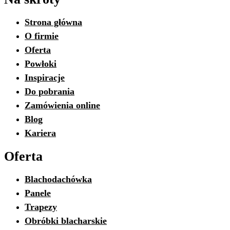
Strona główna
O firmie
Oferta
Powłoki
Inspiracje
Do pobrania
Zamówienia online
Blog
Kariera
Oferta
Blachodachówka
Panele
Trapezy
Obróbki blacharskie