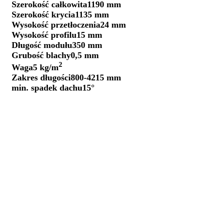
Szerokość całkowita
1190 mm
Szerokość krycia
1135 mm
Wysokość przetłoczenia
24 mm
Wysokość profilu
15 mm
Długość modułu
350 mm
Grubość blachy
0,5 mm
2
Waga
5 kg/m
Zakres długości
800-4215 mm
min. spadek dachu
15°