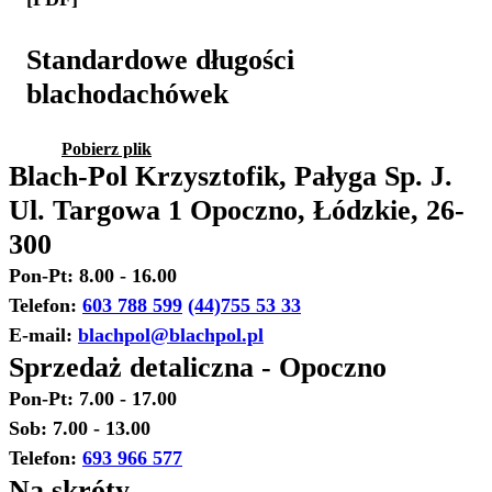
Standardowe długości
blachodachówek
Pobierz plik
Blach-Pol Krzysztofik, Pałyga Sp. J.
Ul. Targowa 1 Opoczno, Łódzkie, 26-
300
Pon-Pt: 8.00 - 16.00
Telefon:
603 788 599
(44)755 53 33
E-mail:
blachpol@blachpol.pl
Sprzedaż detaliczna - Opoczno
Pon-Pt: 7.00 - 17.00
Sob: 7.00 - 13.00
Telefon:
693 966 577
Na skróty