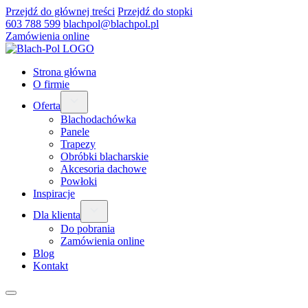
Przejdź do głównej treści
Przejdź do stopki
603 788 599
blachpol@blachpol.pl
Zamówienia online
Strona główna
O firmie
Oferta
Blachodachówka
Panele
Trapezy
Obróbki blacharskie
Akcesoria dachowe
Powłoki
Inspiracje
Dla klienta
Do pobrania
Zamówienia online
Blog
Kontakt