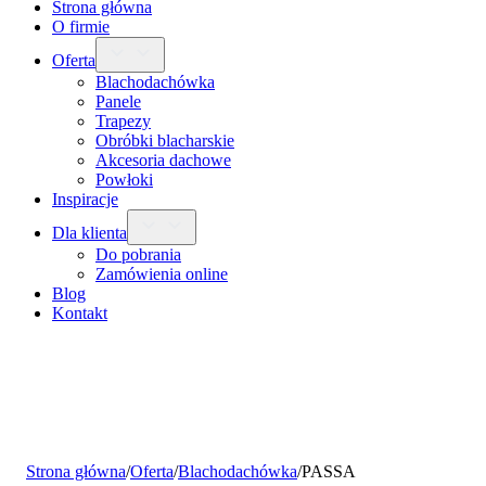
Strona główna
O firmie
Oferta
Blachodachówka
Panele
Trapezy
Obróbki blacharskie
Akcesoria dachowe
Powłoki
Inspiracje
Dla klienta
Do pobrania
Zamówienia online
Blog
Kontakt
Strona główna
/
Oferta
/
Blachodachówka
/
PASSA